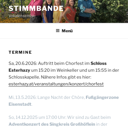
Zum
STIMMBANDE
Inhalt
Vokalensemble
springen
Menü
TERMINE
Sa, 20.6.2026: Auftritt beim Chorfest im
Schloss
Esterhazy
um 15:20 im Weinkeller und um 15:55 in der
Schlosskapelle. Nähere Infos gibt es hier:
esterhazy.at/veranstaltungen/konzert/chorfest
Mi, 13.5.2026: Lange Nacht der Chöre,
Fußgängerzone
Eisenstadt
.
So, 14.12.2025 um 17:00 Uhr: Wir sind zu Gast beim
Adventkonzert des Singkreis Großhöflein
in der